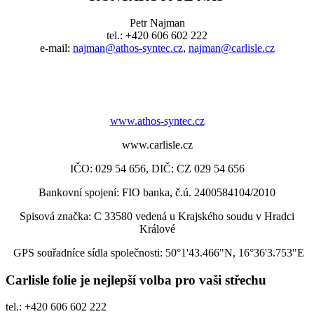
Petr Najman
tel.: +420 606 602 222
e-mail:
najman@athos-syntec.cz
,
najman@carlisle.cz
www.athos-syntec.cz
www.carlisle.cz
IČO: 029 54 656, DIČ: CZ 029 54 656
Bankovní spojení: FIO banka, č.ú. 2400584104/2010
Spisová značka: C 33580 vedená u Krajského soudu v Hradci
Králové
GPS souřadníce sídla společnosti: 50°1'43.466"N, 16°36'3.753"E
Carlisle folie je nejlepší volba pro vaši střechu
tel.: +420 606 602 222